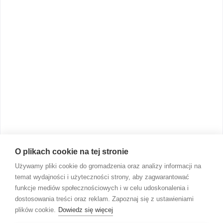
Program testowy
Poznaj nas
O marce LOVI
Badania
Aktualności
Polityka dobrego designu
O plikach cookie na tej stronie
PL/PLN
Używamy pliki cookie do gromadzenia oraz analizy informacji na
temat wydajności i użyteczności strony, aby zagwarantować
funkcje mediów społecznościowych i w celu udoskonalenia i
dostosowania treści oraz reklam. Zapoznaj się z ustawieniami
plików cookie.
Dowiedz się więcej