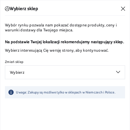
Wysyłka w 24h
Wybierz sklep
Wybór rynku pozwala nam pokazać dostępne produkty, ceny i
warunki dostawy dla Twojego miejsca.
Uspokajanie
Smoczki uspokajające
Na podstawie Twojej lokalizacji rekomendujemy następujący sklep.
Wybierz interesującą Cię wersję strony, aby kontynuować.
Zmień sklep
Wybierz
Uwaga: Zakupy są możliwe tylko w sklepach w Niemczech i Polsce.