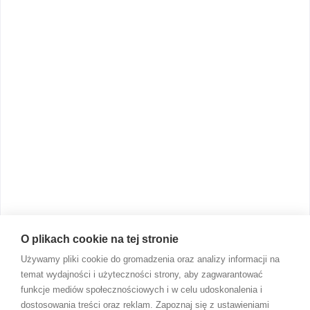
Rozszerzanie diety
Kolekcje
Obsługa klienta
Kontakt
Moje konto
Dostawa i płatności
Zwroty i reklamacje
Regulamin sklepu
Regulaminy promocji
O plikach cookie na tej stronie
Używamy pliki cookie do gromadzenia oraz analizy informacji na
Wsparcie dla mam
temat wydajności i użyteczności strony, aby zagwarantować
funkcje mediów społecznościowych i w celu udoskonalenia i
Forum
dostosowania treści oraz reklam. Zapoznaj się z ustawieniami