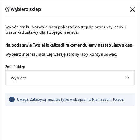
Wysyłka w 24h
Wybierz sklep
Wybór rynku pozwala nam pokazać dostępne produkty, ceny i
warunki dostawy dla Twojego miejsca.
Strona główna
Wsparcie
Porady
Na podstawie Twojej lokalizacji rekomendujemy następujący sklep.
Porady
Sortuj
Wybierz interesującą Cię wersję strony, aby kontynuować.
Zmień sklep
Dieta
Rodzice
Ciąża i poród
Wybierz
Uwaga: Zakupy są możliwe tylko w sklepach w Niemczech i Polsce.
The world of precious
moments - marka LOVI
wspiera rodziców w
celebrowaniu
najpiękniejszych chwil