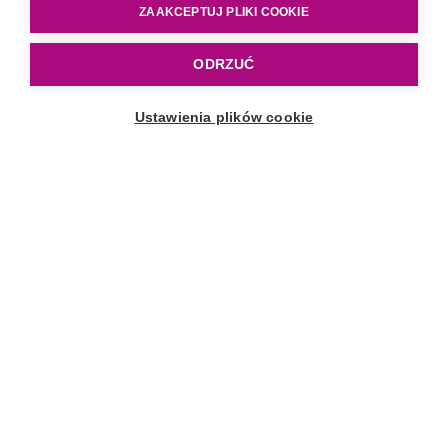
ZAAKCEPTUJ PLIKI COOKIE
ODRZUĆ
Sklep
Ustawienia plików cookie
PROMOCJE
Karmienie piersią
Karmienie butelką
Uspokajanie
Picie z kubka
Rozszerzanie diety
Kolekcje
Obsługa klienta
Kontakt